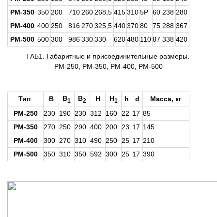
РМ-350
350
200
710
260
268,5
415
310
5P
60
238
280
PM-400
400
250
816
270
325,5
440
370
80
75
288
367
PM-500
500
300
986
330
330
620
480
110
87
338
420
ТАБ1. Габаритные и присоединительные размеры.
РМ-250, РМ-350, РМ-400, РМ-500
B
B
H
Тип
B
H
h
d
Масса, кг
1
2
1
РМ-250
230
190
230
312
160
22
17
85
РМ-350
270
250
290
400
200
23
17
145
PM-400
300
270
310
490
250
25
17
210
PM-500
350
310
350
592
300
25
17
390