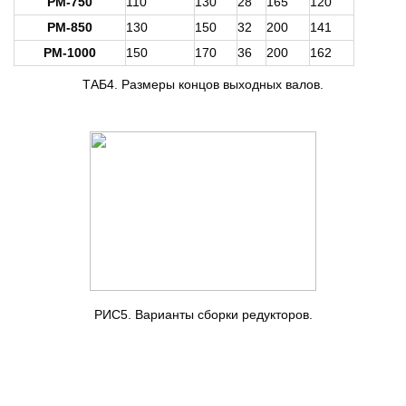
РМ-750
110
130
28
165
120
РМ-850
130
150
32
200
141
РМ-1000
150
170
36
200
162
ТАБ4. Размеры концов выходных валов.
РИС5. Варианты сборки редукторов.