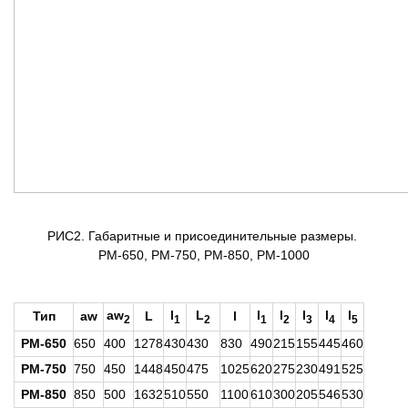
РИС2. Габаритные и присоединительные размеры.
РМ-650, РМ-750, РМ-850, РМ-1000
aw
l
L
l
l
l
l
l
Тип
aw
L
l
2
1
2
1
2
3
4
5
РМ-650
650
400
1278
430
430
830
490
215
155
445
460
РМ-750
750
450
1448
450
475
1025
620
275
230
491
525
РМ-850
850
500
1632
510
550
1100
610
300
205
546
530