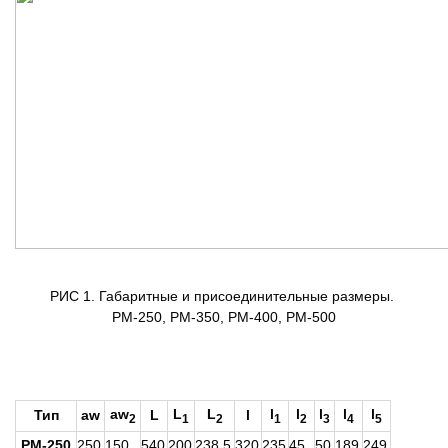
РИС 1. Габаритные и присоединительные размеры.
РМ-250, РМ-350, РМ-400, РМ-500
aw
L
L
l
l
l
l
l
Тип
aw
L
l
2
1
2
1
2
3
4
5
РМ-250
250
150
540
200
238,5
320
235
45
50
189
249