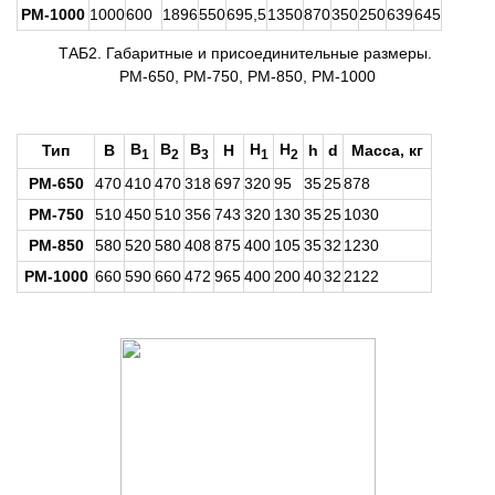
РМ-1000
1000
600
1896
550
695,5
1350
870
350
250
639
645
ТАБ2. Габаритные и присоединительные размеры.
РМ-650, РМ-750, РМ-850, РМ-1000
B
B
B
H
H
Тип
B
H
h
d
Масса, кг
1
2
3
1
2
РМ-650
470
410
470
318
697
320
95
35
25
878
РМ-750
510
450
510
356
743
320
130
35
25
1030
РМ-850
580
520
580
408
875
400
105
35
32
1230
РМ-1000
660
590
660
472
965
400
200
40
32
2122