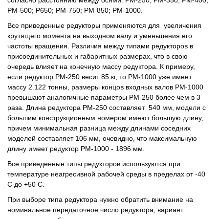
согласно расстоянию между осями: РМ-250; РМ-350; PM-400;
РМ-500; Р650; РМ-750; РМ-850; PM-1000.
Все приведенные редукторы применяются для увеличения
крутящего момента на выходном валу и уменьшения его
частоты вращения. Различия между типами редукторов в
присоединительных и габаритных размерах, что в свою
очередь влияет на конечную массу редуктора. К примеру,
если редуктор РМ-250 весит 85 кг, то РМ-1000 уже имеет
массу 2.122 тонны, размеры концов входных валов РМ-1000
превышают аналогичные параметры РМ-250 более чем в 3
раза. Длина редуктора РМ-250 составляет 540 мм, модели с
большим конструкционным номером имеют большую длину,
причем минимальная разница между длинами соседних
моделей составляет 106 мм, очевидно, что максимальную
длину имеет редуктор РМ-1000 - 1896 мм.
Все приведенные типы редукторов используются при
температуре неагресивной рабочей среды в пределах от -40
С до +50 С.
При выборе типа редуктора нужно обратить внимание на
номинальное передаточное число редуктора, вариант