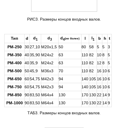
РИС3. Размеры концов входных валов.
d
d
d
l
Тип
d
l
b
h
t
(не более)
1
3
4
1
РМ-250
30
27,10
М20x1,5
50
80
58
5
5
3
РМ-350
40
35,90
М24x2
63
110
82
10
8
5
РМ-400
40
35,9
М24x2
63
110
82
12
8
5
PM-500
50
45,9
М36x3
70
110
82
16
10
6
РМ-650
60
54,75
М42xЗ
94
140
105
16
10
6
РМ-750
60
54,75
М42xЗ
94
140
105
16
10
6
РМ-850
90
83,50
М64x4
130
170
130
22
14
9
РМ-1000
90
83,50
М64x4
130
170
130
22
14
9
ТАБ3. Размеры концов входных валов.