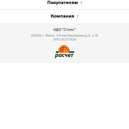
Покупателям
Компания
ОДО "Столс"
220026, г. Минск, 2-й пер.Васнецова д.11, к.7Б
УНП 191377629