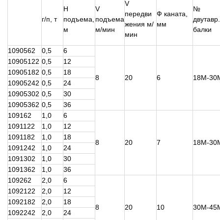
V
H
V
№
передви
Ф каната,
г/п, т
подъема,
подъема
двутавр.
жения м/
мм
м
м/мин
балки
мин
1090562
0,5
6
10905122
0,5
12
10905182
0,5
18
8
20
6
18М-30
10905242
0,5
24
10905302
0,5
30
10905362
0,5
36
109162
1,0
6
1091122
1,0
12
1091182
1,0
18
8
20
7
18М-30
1091242
1,0
24
1091302
1,0
30
1091362
1,0
36
109262
2,0
6
1092122
2,0
12
1092182
2,0
18
8
20
10
30М-45
1092242
2,0
24