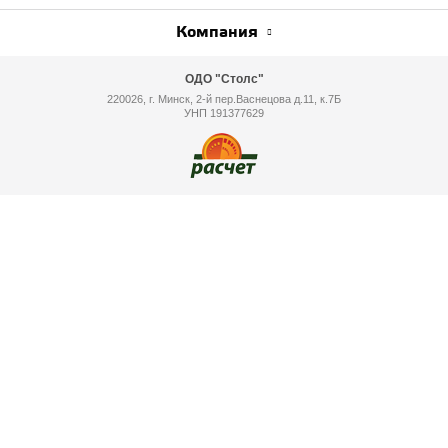
Компания
ОДО "Столс"
220026, г. Минск, 2-й пер.Васнецова д.11, к.7Б
УНП 191377629