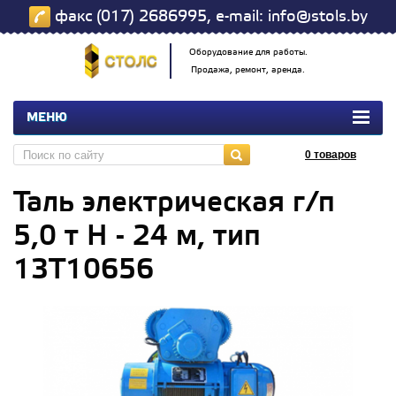
факс (017) 2686995, e-mail: info@stols.by
Оборудование для работы.
Продажа, ремонт, аренда.
МЕНЮ
0
товаров
Таль электрическая г/п
5,0 т Н - 24 м, тип
13Т10656