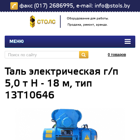
факс (017) 2686995, e-mail: info@stols.by
Оборудование для работы.
Продажа, ремонт, аренда.
МЕНЮ
0
товаров
Таль электрическая г/п
5,0 т Н - 18 м, тип
13Т10646