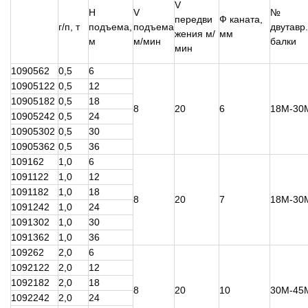
V
H
V
№
передви
Ф каната,
г/п, т
подъема,
подъема
двутавр.
жения м/
мм
м
м/мин
балки
мин
1090562
0,5
6
10905122
0,5
12
10905182
0,5
18
8
20
6
18М-30
10905242
0,5
24
10905302
0,5
30
10905362
0,5
36
109162
1,0
6
1091122
1,0
12
1091182
1,0
18
8
20
7
18М-30
1091242
1,0
24
1091302
1,0
30
1091362
1,0
36
109262
2,0
6
1092122
2,0
12
1092182
2,0
18
8
20
10
30М-45
1092242
2,0
24