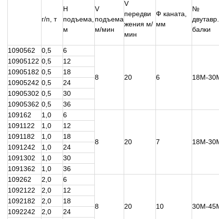
V
H
V
№
передви
Ф каната,
г/п, т
подъема,
подъема
двутавр.
жения м/
мм
м
м/мин
балки
мин
1090562
0,5
6
10905122
0,5
12
10905182
0,5
18
8
20
6
18М-30
10905242
0,5
24
10905302
0,5
30
10905362
0,5
36
109162
1,0
6
1091122
1,0
12
1091182
1,0
18
8
20
7
18М-30
1091242
1,0
24
1091302
1,0
30
1091362
1,0
36
109262
2,0
6
1092122
2,0
12
1092182
2,0
18
8
20
10
30М-45
1092242
2,0
24