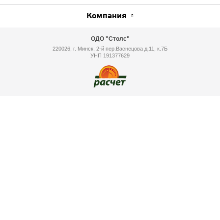
Компания
ОДО "Столс"
220026, г. Минск, 2-й пер.Васнецова д.11, к.7Б
УНП 191377629