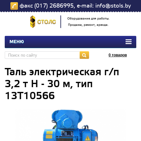
факс (017) 2686995, e-mail: info@stols.by
Оборудование для работы.
Продажа, ремонт, аренда.
МЕНЮ
0
товаров
Таль электрическая г/п
3,2 т Н - 30 м, тип
13Т10566