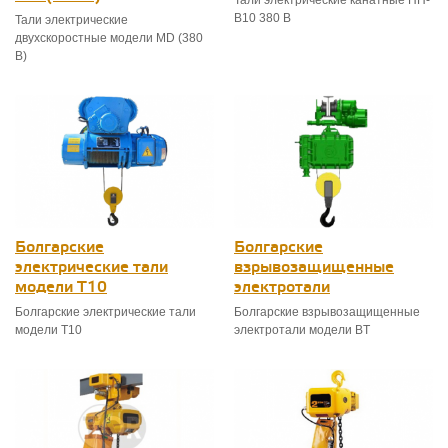
Тали электрические канатные HH-
B10 380 В
Тали электрические
двухскоростные модели MD (380
В)
Болгарские
Болгарские
электрические тали
взрывозащищенные
модели T10
электротали
Болгарские электрические тали
Болгарские взрывозащищенные
модели T10
электротали модели ВT