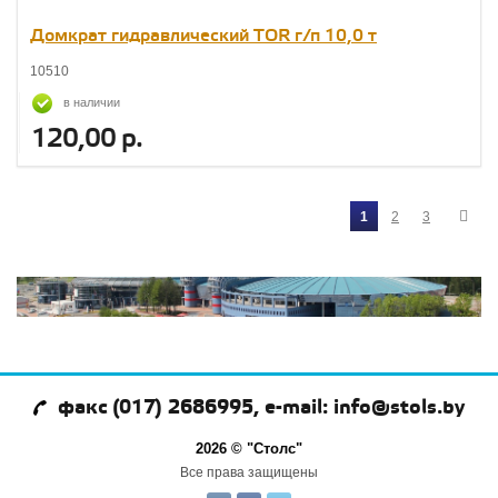
Домкрат гидравлический TOR г/п 10,0 т
10510
в наличии
120,00 р.
1
2
3
факс (017) 2686995, e-mail: info@stols.by
2026 © "Столс"
Все права защищены