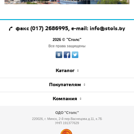
факс (017) 2686995, e-mail: info@stols.by
2026 © "Столс"
Все права защищены
Каталог
Покупателям
Компания
ОДО "Столс"
220026, г. Минск, 2-й пер.Васнецова д.11, к.7Б
УНП 191377629