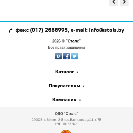
факс (017) 2686995, e-mail: info@stols.by
2026 © "Столс"
Все права защищены
Каталог
Покупателям
Компания
ОДО "Столс"
220026, г. Минск, 2-й пер.Васнецова д.11, к.7Б
УНП 191377629