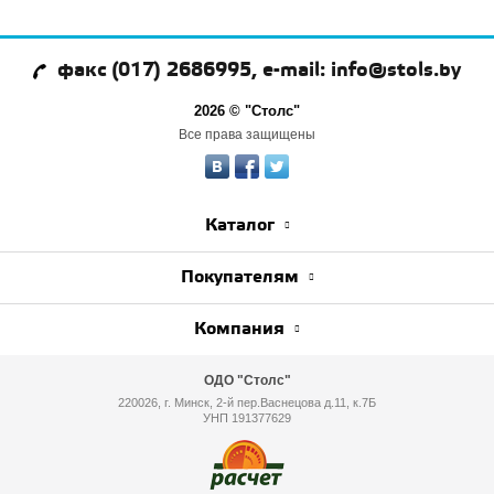
факс (017) 2686995, e-mail: info@stols.by
2026 © "Столс"
Все права защищены
Каталог
Покупателям
Компания
ОДО "Столс"
220026, г. Минск, 2-й пер.Васнецова д.11, к.7Б
УНП 191377629