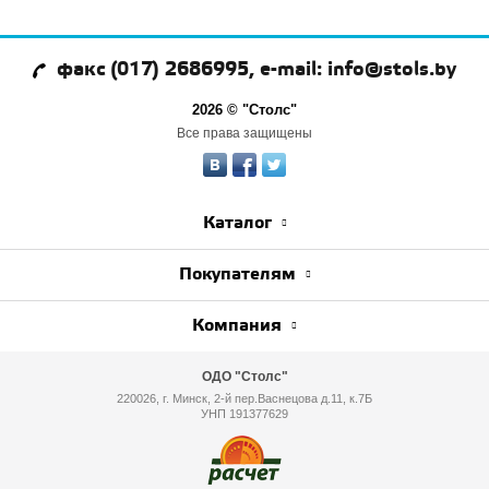
факс (017) 2686995, e-mail: info@stols.by
2026 © "Столс"
Все права защищены
Каталог
Покупателям
Компания
ОДО "Столс"
220026, г. Минск, 2-й пер.Васнецова д.11, к.7Б
УНП 191377629