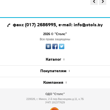
факс (017) 2686995, e-mail: info@stols.by
2026 © "Столс"
Все права защищены
Каталог
Покупателям
Компания
ОДО "Столс"
220026, г. Минск, 2-й пер.Васнецова д.11, к.7Б
УНП 191377629