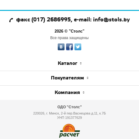
факс (017) 2686995, e-mail: info@stols.by
2026 © "Столс"
Все права защищены
Каталог
Покупателям
Компания
ОДО "Столс"
220026, г. Минск, 2-й пер.Васнецова д.11, к.7Б
УНП 191377629