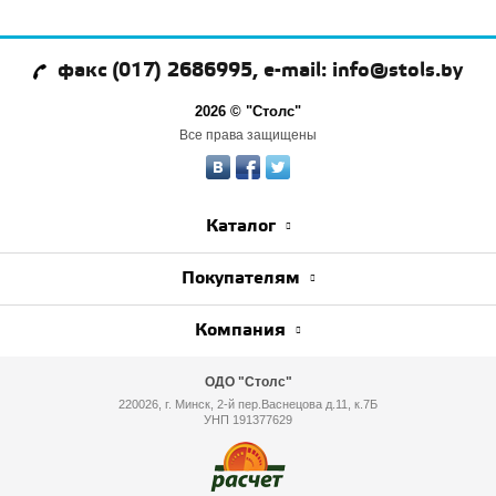
факс (017) 2686995, e-mail: info@stols.by
2026 © "Столс"
Все права защищены
Каталог
Покупателям
Компания
ОДО "Столс"
220026, г. Минск, 2-й пер.Васнецова д.11, к.7Б
УНП 191377629