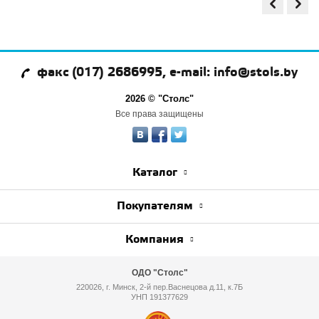
факс (017) 2686995, e-mail: info@stols.by
2026 © "Столс"
Все права защищены
Каталог
Покупателям
Компания
ОДО "Столс"
220026, г. Минск, 2-й пер.Васнецова д.11, к.7Б
УНП 191377629