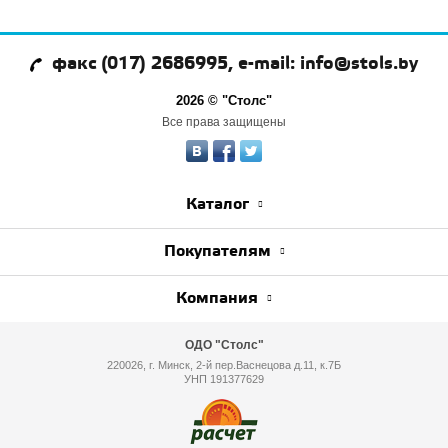
факс (017) 2686995, e-mail: info@stols.by
2026 © "Столс"
Все права защищены
Каталог
Покупателям
Компания
ОДО "Столс"
220026, г. Минск, 2-й пер.Васнецова д.11, к.7Б
УНП 191377629