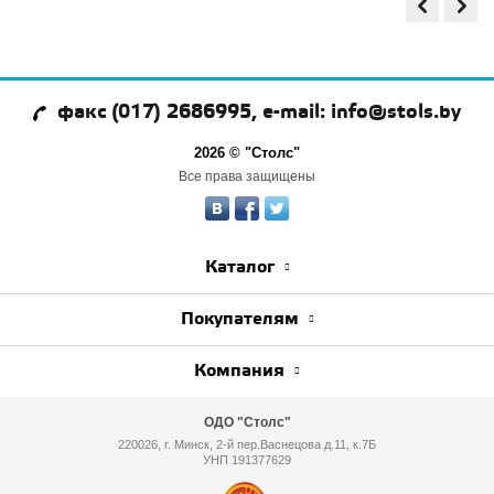
факс (017) 2686995, e-mail: info@stols.by
2026 © "Столс"
Все права защищены
Каталог
Покупателям
Компания
ОДО "Столс"
220026, г. Минск, 2-й пер.Васнецова д.11, к.7Б
УНП 191377629