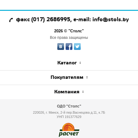
факс (017) 2686995, e-mail: info@stols.by
2026 © "Столс"
Все права защищены
Каталог
Покупателям
Компания
ОДО "Столс"
220026, г. Минск, 2-й пер.Васнецова д.11, к.7Б
УНП 191377629