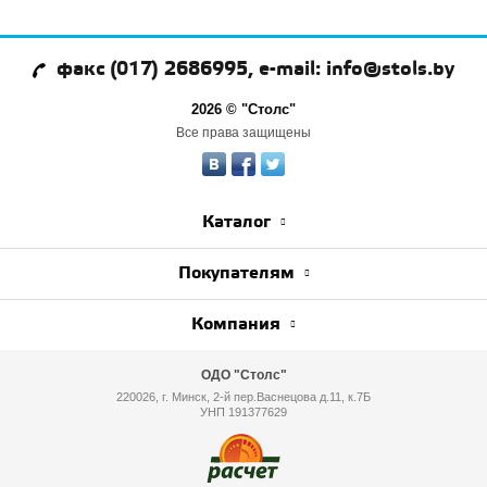
факс (017) 2686995, e-mail: info@stols.by
2026 © "Столс"
Все права защищены
Каталог
Покупателям
Компания
ОДО "Столс"
220026, г. Минск, 2-й пер.Васнецова д.11, к.7Б
УНП 191377629