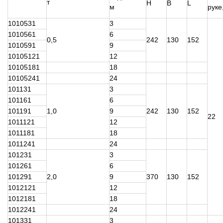
т
Н
В
L
м
руке,
1010531
3
1010561
6
0,5
242
130
152
1010591
9
10105121
12
10105181
18
10105241
24
101131
3
101161
6
101191
1,0
9
242
130
152
22
1011121
12
1011181
18
1011241
24
101231
3
101261
6
101291
2,0
9
370
130
152
1012121
12
1012181
18
1012241
24
101331
3