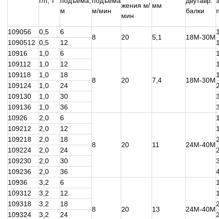
г/п, т
подъема,
подъема
двутавр.
жения м/
мм
м
м/мин
балки
мин
109056
0,5
6
8
20
5,1
18М-30М
1090512
0,5
12
10916
1,0
6
109112
1,0
12
109118
1,0
18
8
20
7,4
18М-30М
109124
1,0
24
109130
1,0
30
109136
1,0
36
10926
2,0
6
109212
2,0
12
109218
2,0
18
8
20
11
24М-40М
109224
2,0
24
109230
2,0
30
109236
2,0
36
10936
3,2
6
109312
3,2
12
109318
3,2
18
8
20
13
24М-40М
109324
3,2
24