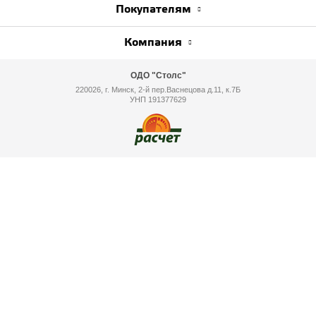
Покупателям
Компания
ОДО "Столс"
220026, г. Минск, 2-й пер.Васнецова д.11, к.7Б
УНП 191377629