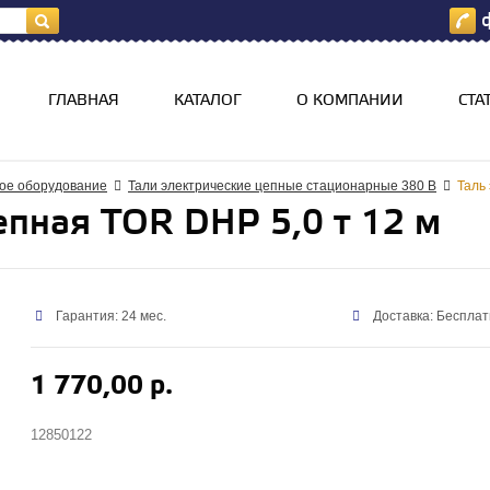
ф
я
ГЛАВНАЯ
КАТАЛОГ
О КОМПАНИИ
СТА
ое оборудование
Тали электрические цепные стационарные 380 В
Таль
епная TOR DHP 5,0 т 12 м
Гарантия: 24 мес.
Доставка: Бесплат
1 770,00 р.
12850122