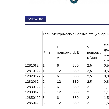
Описание
Тали электрические цепные стационарн
мо
H
V
дви
г/п, т
подъема,
U, В
подъема
по
м
м/мин
кВ
1281062
1
6
380
2,5
0,5
12810122
1
12
380
2,5
0,5
12820122
2
6
380
2,5
0,8
1282062
2
12
380
2,5
0,8
12830122
3
6
380
2
1,1
1283062
3
12
380
2
1,1
12850122
5
6
380
2
1,5
1285062
5
12
380
2
1,5