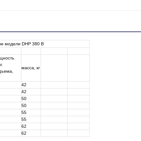
ые модели DHP 380 В
щность
г.
масса, кг
дъема,
т
42
42
50
50
55
55
62
62