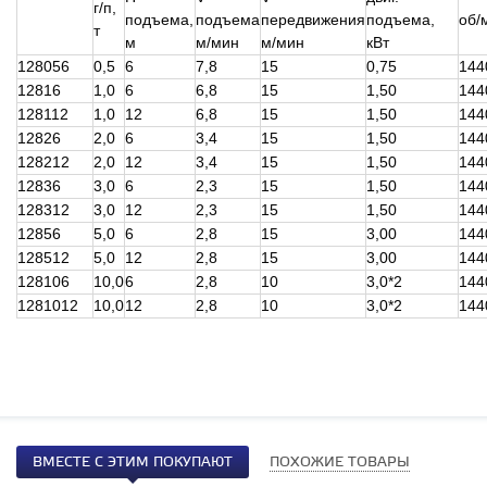
г/п,
подъема,
подъема
передвижения
подъема,
об/
т
м
м/мин
м/мин
кВт
128056
0,5
6
7,8
15
0,75
144
12816
1,0
6
6,8
15
1,50
144
128112
1,0
12
6,8
15
1,50
144
12826
2,0
6
3,4
15
1,50
144
128212
2,0
12
3,4
15
1,50
144
12836
3,0
6
2,3
15
1,50
144
128312
3,0
12
2,3
15
1,50
144
12856
5,0
6
2,8
15
3,00
144
128512
5,0
12
2,8
15
3,00
144
128106
10,0
6
2,8
10
3,0*2
144
1281012
10,0
12
2,8
10
3,0*2
144
ВМЕСТЕ С ЭТИМ ПОКУПАЮТ
ПОХОЖИЕ ТОВАРЫ