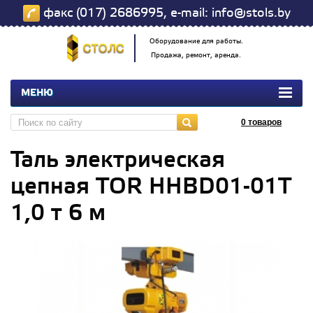
факс (017) 2686995, e-mail: info@stols.by
Оборудование для работы.
Продажа, ремонт, аренда.
МЕНЮ
0
товаров
Таль электрическая
цепная TOR HHBD01-01T
1,0 т 6 м