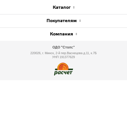
Каталог
Покупателям
Компания
ОДО "Столс"
220026, г. Минск, 2-й пер.Васнецова д.11, к.7Б
УНП 191377629