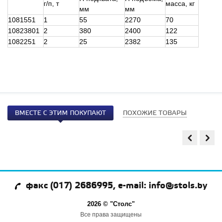
г/п, т
масса, кг
мм
мм
1081551
1
55
2270
70
10823801
2
380
2400
122
1082251
2
25
2382
135
ВМЕСТЕ С ЭТИМ ПОКУПАЮТ
ПОХОЖИЕ ТОВАРЫ
факс (017) 2686995, e-mail: info@stols.by
2026 © "Столс"
Все права защищены