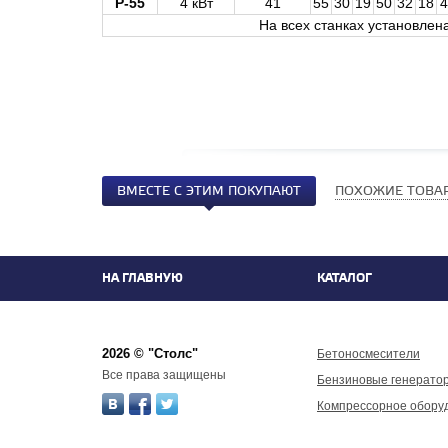
Р-55
4 кВт
41
55
30
19
50
32
18
4
На всех станках установлен
ВМЕСТЕ С ЭТИМ ПОКУПАЮТ
ПОХОЖИЕ ТОВА
НА ГЛАВНУЮ
КАТАЛОГ
2026 © "Столс"
Бетоносмесители
Все права защищены
Бензиновые генерато
Компрессорное обору