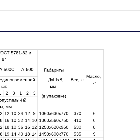
ГОСТ 5781-82 и
-94
А-500С
Ат500
Габариты
Масло,
и единовременной
ДхШхВ,
Вес, кг
кг
 шт.
мм
1
2
3
1
2
3
(в упаковке)
опустимый Ø
ы, мм
2
12
10
24
12
9
1060х630х770
370
6
8
16
10
32
14
10
1360х560х750
410
6
2
18
10
36
16
12
1250х620х960
530
8
8
19
14
40
18
14
1450х600х770
535
9