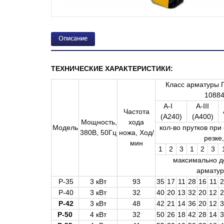
Описание
ТЕХНИЧЕСКИЕ ХАРАКТЕРИСТИКИ:
Класс арматуры 
10884
А-I
А-III
Частота
(А240)
(А400)
Мощность,
хода
Модель
кол-во прутков пр
380В, 50Гц
ножа, Ход/
резке,
мин
1
2
3
1
2
3
максимально д
арматур
Р-35
3 кВт
93
35
17
11
28
16
11
2
Р-40
3 кВт
32
40
20
13
32
20
12
2
Р-42
3 кВт
48
42
21
14
36
20
12
3
Р-50
4 кВт
32
50
26
18
42
28
14
3