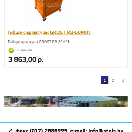
Гибщик арматуры GROST RB-50М01
Гибщик арматуры GROST RB-50М01
в наличии
3 863,00 р.
1
2
факс (017) 2686995, e-mail: info@stols.by