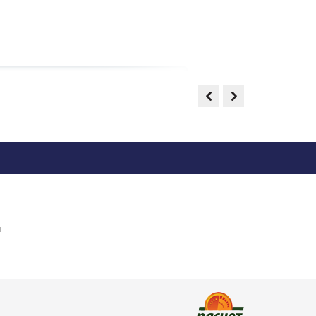
кс (017) 2686995, e-mail: info@stols.by
м