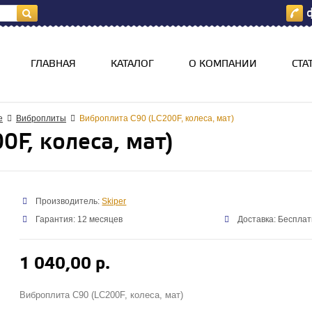
ф
я
ГЛАВНАЯ
КАТАЛОГ
О КОМПАНИИ
СТА
е
Виброплиты
Виброплита С90 (LС200F, колеса, мат)
0F, колеса, мат)
Производитель:
Skiper
Гарантия: 12 месяцев
Доставка: Бесплат
1 040,00 р.
Виброплита С90 (LС200F, колеса, мат)