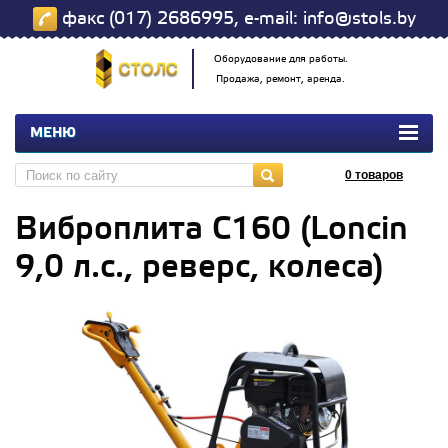
факс (017) 2686995, e-mail: info@stols.by
Оборудование для работы.
Продажа, ремонт, аренда.
МЕНЮ
0
товаров
Виброплита С160 (Loncin
9,0 л.с., реверс, колеса)