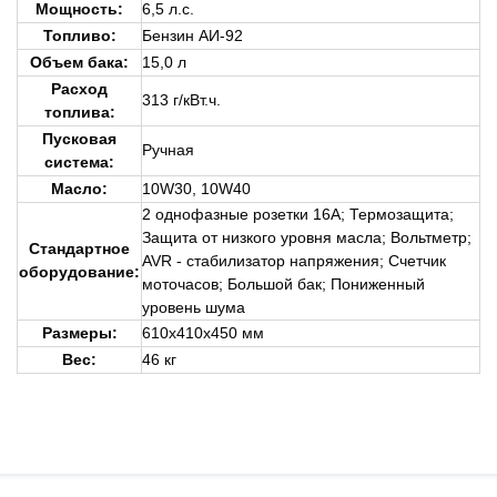
Мощность:
6,5 л.с.
Топливо:
Бензин АИ-92
Объем бака:
15,0 л
Расход
313 г/кВт.ч.
топлива:
Пусковая
Ручная
система:
Масло:
10W30, 10W40
2 однофазные розетки 16А; Термозащита;
Защита от низкого уровня масла; Вольтметр;
Стандартное
AVR - стабилизатор напряжения; Счетчик
оборудование
:
моточасов; Большой бак; Пониженный
уровень шума
Размеры:
610х410х450 мм
Вес:
46 кг