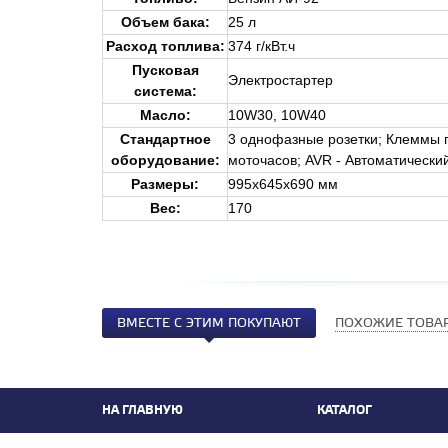
Объем бака:
25 л
Расход топлива:
374 г/кВт.ч
Пусковая
Электростартер
система:
Масло:
10W30, 10W40
Стандартное
3 однофазные розетки; Клеммы п
оборудование
:
моточасов; AVR - Автоматически
Размеры:
995x645x690 мм
Вес:
170
ВМЕСТЕ С ЭТИМ ПОКУПАЮТ
ПОХОЖИЕ ТОВА
НА ГЛАВНУЮ
КАТАЛОГ