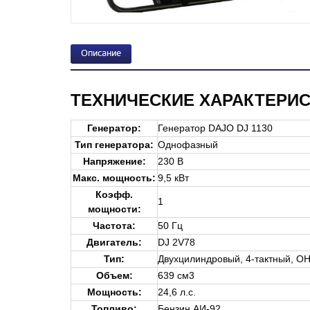
Описание
ТЕХНИЧЕСКИЕ ХАРАКТЕРИ
Генератор
:
Генератор DAJO DJ 1130
Тип генератора:
Однофазный
Напряжение:
230 В
Макс. мощность:
9,5 кВт
Коэфф.
1
мощности:
Частота:
50 Гц
Двигатель
:
DJ 2V78
Тип:
Двухцилиндровый, 4-тактный, O
Объем:
639 см3
Мощность:
24,6 л.с.
Топливо:
Бензин АИ-92