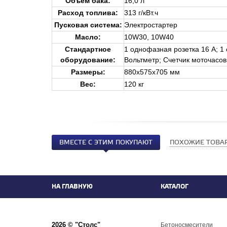
Объем бака:
16,0 л
Расход топлива:
313 г/кВт.ч
Пусковая система:
Электростартер
Масло:
10W30, 10W40
Стандартное
1 однофазная розетка 16 A; 1
оборудование
:
Вольтметр; Счетчик моточасов
Размеры:
880х575х705 мм
Вес:
120 кг
ВМЕСТЕ С ЭТИМ ПОКУПАЮТ
ПОХОЖИЕ ТОВА
НА ГЛАВНУЮ
КАТАЛОГ
2026 © "Столс"
Бетоносмесители