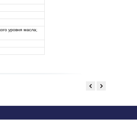
кого уровня масла;
кс (017) 2686995, e-mail: info@stols.by