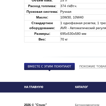
Объем бака:
25 л
Расход топлива:
374 г/кВт.ч.
Пусковая система:
Ручная
Масло:
10W30, 10W40
Стандартное
1 однофазная розетка; 1 тре
оборудование
:
AVR - Автоматический регул
Размеры:
695х530х580 мм
Вес:
70 кг
ВМЕСТЕ С ЭТИМ ПОКУПАЮТ
ПОХОЖИЕ ТОВА
НА ГЛАВНУЮ
КАТАЛОГ
2026 © "Столс"
Бетоносмесители