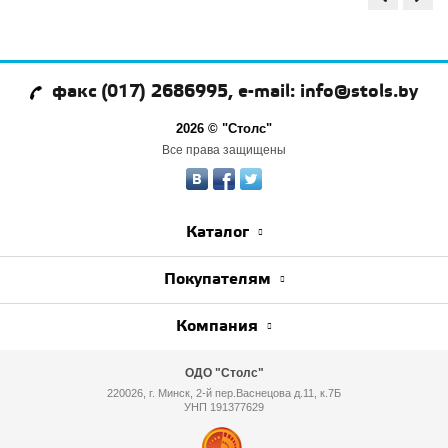
факс (017) 2686995, e-mail: info@stols.by
2026 © "Столс"
Все права защищены
Каталог
Покупателям
Компания
ОДО "Столс"
220026, г. Минск, 2-й пер.Васнецова д.11, к.7Б
УНП 191377629