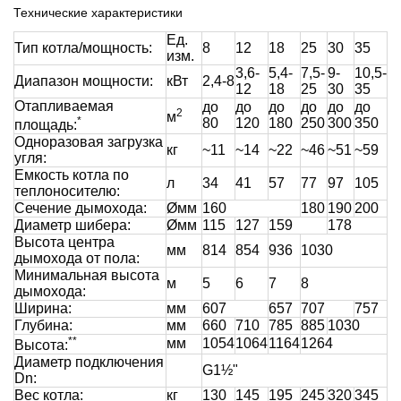
Технические характеристики
Ед.
Тип котла/мощность:
8
12
18
25
30
35
изм.
3,6-
5,4-
7,5-
9-
10,5-
Диапазон мощности:
кВт
2,4-8
12
18
25
30
35
Отапливаемая
до
до
до
до
до
до
2
м
*
80
120
180
250
300
350
площадь:
Одноразовая загрузка
кг
~11
~14
~22
~46
~51
~59
угля:
Емкость котла по
л
34
41
57
77
97
105
теплоносителю:
Сечение дымохода:
Øмм
160
180
190
200
Диаметр шибера:
Øмм
115
127
159
178
Высота центра
мм
814
854
936
1030
дымохода от пола:
Минимальная высота
м
5
6
7
8
дымохода:
Ширина:
мм
607
657
707
757
Глубина:
мм
660
710
785
885
1030
**
мм
1054
1064
1164
1264
Высота:
Диаметр подключения
G1½"
Dn:
Вес котла:
кг
130
145
195
245
320
345