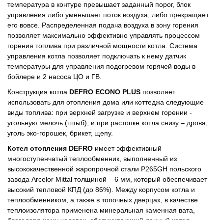
температура в контуре превышает заданный порог, блок
управления либо уменьшает поток воздуха, либо прекращает
его вовсе. Распределенная подача воздуха в зону горения
позволяет максимально эффективно управлять процессом
горения топлива при различной мощности котла. Система
управления котла позволяет подключать к нему датчик
температуры для управления подогревом горячей воды в
бойлере и 2 насоса ЦО и ГВ.
Конструкция котла
DEFRO ECONO PLUS
позволяет
использовать для отопления дома или коттеджа следующие
виды топлива: при верхней загрузке и верхнем горении -
угольную мелочь (штыб), и при растопке котла снизу – дрова,
уголь эко-горошек, брикет, щепу.
Котел отопления DEFRO
имеет эффективный
многоступенчатый теплообменник, выполненный из
высококачественной жаропрочной стали P265GH польского
завода Arcelor Mittal толщиной – 6 мм, который обеспечивает
высокий тепловой КПД (до 86%). Между корпусом котла и
теплообменником, а также в топочных дверцах, в качестве
теплоизолятора применена минеральная каменная вата,