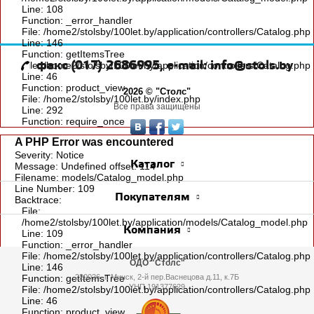
Line: 108
Function: _error_handler
File: /home2/stolsby/100let.by/application/controllers/Catalog.php
Line: 146
Function: getItemsTree
факс (017) 2686995, e-mail: info@stols.by
File: /home2/stolsby/100let.by/application/controllers/Catalog.php
Line: 46
Function: product_view
2026 © "Столс"
File: /home2/stolsby/100let.by/index.php
Все права защищены
Line: 292
Function: require_once
A PHP Error was encountered
Severity: Notice
Каталог
Message: Undefined offset: 114
Filename: models/Catalog_model.php
Line Number: 109
Покупателям
Backtrace:
File:
/home2/stolsby/100let.by/application/models/Catalog_model.php
Компания
Line: 109
Function: _error_handler
File: /home2/stolsby/100let.by/application/controllers/Catalog.php
ОДО "Столс"
Line: 146
Function: getItemsTree
220026, г. Минск, 2-й пер.Васнецова д.11, к.7Б
УНП 191377629
File: /home2/stolsby/100let.by/application/controllers/Catalog.php
Line: 46
Function: product_view