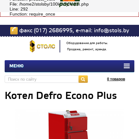
File: /home2/stolsby/100let.by/index.php
Line: 292
Function: require_once
факс (017) 2686995, e-mail: info@stols.by
Оборудование для работы.
Продажа, ремонт, аренда.
МЕНЮ
0
товаров
Котел Defro Econo Plus