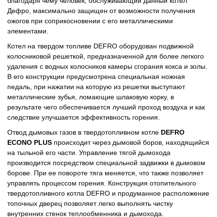
благодаря чему человек, обслуживающий данный котел
Дефро, максимально защищен от возможности получения
ожогов при соприкосновении с его металлическими
элементами.
Котел на твердом топливе DEFRO оборудован подвижной
колосниковой решеткой, предназначенной для более легкого
удаления с водных колосников камеры сгорания кокса и золы.
В его конструкции предусмотрена специальная ножная
педаль, при нажатии на которую из решетки выступают
металлические зубья, ломающие шлаковую корку, в
результате чего обеспечивается лучший проход воздуха и как
следствие улучшается эффективность горения.
Отвод дымовых газов в твердотопливном котле
DEFRO
ECONO PLUS
происходит через дымовой боров, находящийся
на тыльной его части. Управление тягой дымохода
производится посредством специальной задвижки в дымовом
борове. При ее повороте тяга меняется, что также позволяет
управлять процессом горения. Конструкция отопительного
твердотопливного котла DEFRO и продуманное расположение
топочных дверец позволяет легко выполнять чистку
внутренних стенок теплообменника и дымохода.