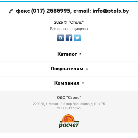
факс (017) 2686995, e-mail: info@stols.by
2026 © "Столс"
Все права защищены
Каталог
Покупателям
Компания
ОДО "Столс"
220026, г. Минск, 2-й пер.Васнецова д.11, к.7Б
УНП 191377629