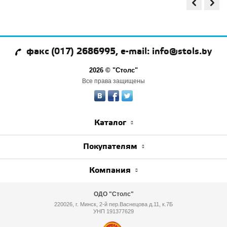
факс (017) 2686995, e-mail: info@stols.by
2026 © "Столс"
Все права защищены
Каталог
Покупателям
Компания
ОДО "Столс"
220026, г. Минск, 2-й пер.Васнецова д.11, к.7Б
УНП 191377629