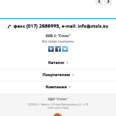
факс (017) 2686995, e-mail: info@stols.by
2026 © "Столс"
Все права защищены
Каталог
Покупателям
Компания
ОДО "Столс"
220026, г. Минск, 2-й пер.Васнецова д.11, к.7Б
УНП 191377629