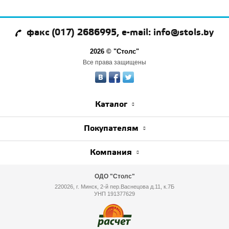
факс (017) 2686995, e-mail: info@stols.by
2026 © "Столс"
Все права защищены
Каталог
Покупателям
Компания
ОДО "Столс"
220026, г. Минск, 2-й пер.Васнецова д.11, к.7Б
УНП 191377629