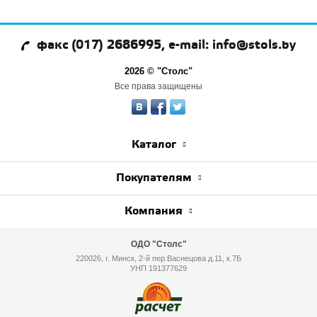
факс (017) 2686995, e-mail: info@stols.by
2026 © "Столс"
Все права защищены
Каталог
Покупателям
Компания
ОДО "Столс"
220026, г. Минск, 2-й пер.Васнецова д.11, к.7Б
УНП 191377629