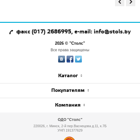
факс (017) 2686995, e-mail: info@stols.by
2026 © "Столс"
Все права защищены
Каталог
Покупателям
Компания
ОДО "Столс"
220026, г. Минск, 2-й пер.Васнецова д.11, к.7Б
УНП 191377629