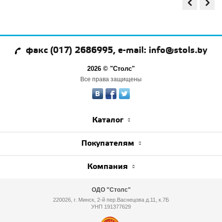
факс (017) 2686995, e-mail: info@stols.by
2026 © "Столс"
Все права защищены
Каталог
Покупателям
Компания
ОДО "Столс"
220026, г. Минск, 2-й пер.Васнецова д.11, к.7Б
УНП 191377629