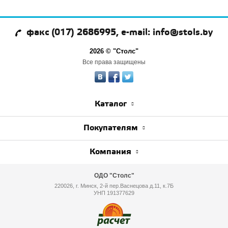
факс (017) 2686995, e-mail: info@stols.by
2026 © "Столс"
Все права защищены
Каталог
Покупателям
Компания
ОДО "Столс"
220026, г. Минск, 2-й пер.Васнецова д.11, к.7Б
УНП 191377629