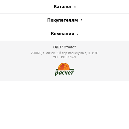
Каталог
Покупателям
Компания
ОДО "Столс"
220026, г. Минск, 2-й пер.Васнецова д.11, к.7Б
УНП 191377629