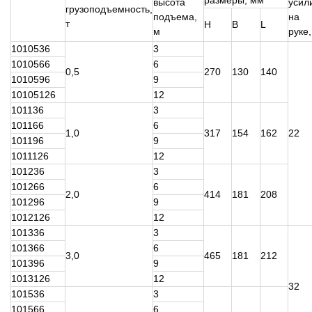
размеры, мм
высота
усил
грузоподъемность,
подъема,
на
т
Н
В
L
м
руке,
1010536
3
1010566
6
0,5
270
130
140
1010596
9
10105126
12
101136
3
101166
6
1,0
317
154
162
22
101196
9
1011126
12
101236
3
101266
6
2,0
414
181
208
101296
9
1012126
12
101336
3
101366
6
3,0
465
181
212
101396
9
1013126
12
32
101536
3
101566
6