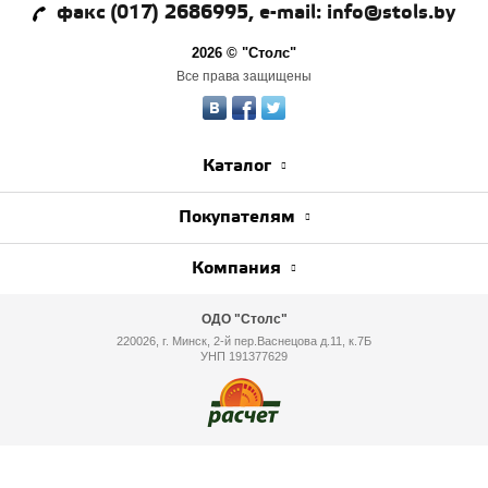
факс (017) 2686995, e-mail: info@stols.by
2026 © "Столс"
Все права защищены
Каталог
Покупателям
Компания
ОДО "Столс"
220026, г. Минск, 2-й пер.Васнецова д.11, к.7Б
УНП 191377629