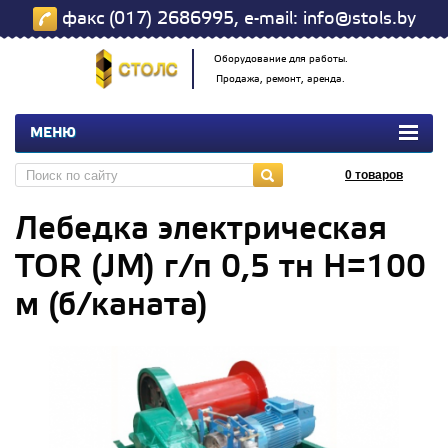
факс (017) 2686995, e-mail: info@stols.by
Оборудование для работы.
Продажа, ремонт, аренда.
МЕНЮ
0
товаров
Лебедка электрическая
TOR (JM) г/п 0,5 тн Н=100
м (б/каната)