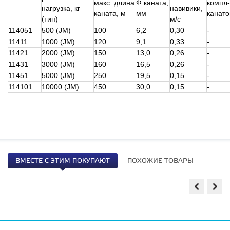
макс. длина
Ф каната,
компл
нагрузка, кг
навивики,
каната, м
мм
канат
(тип)
м/с
114051
500 (JM)
100
6,2
0,30
-
11411
1000 (JM)
120
9,1
0,33
-
11421
2000 (JM)
150
13,0
0,26
-
11431
3000 (JM)
160
16,5
0,26
-
11451
5000 (JM)
250
19,5
0,15
-
114101
10000 (JM)
450
30,0
0,15
-
ВМЕСТЕ С ЭТИМ ПОКУПАЮТ
ПОХОЖИЕ ТОВАРЫ