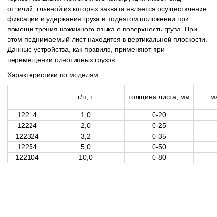
отличий, главной из которых захвата является осуществление
фиксации и удержания груза в поднятом положении при
помощи трения нажимного языка о поверхность груза. При
этом поднимаемый лист находится в вертикальной плоскости.
Данные устройства, как правило, применяют при
перемещении однотипных грузов.
Характеристики по моделям:
г/п, т
толщина листа, мм
ма
12214
1,0
0-20
12224
2,0
0-25
122324
3,2
0-35
12254
5,0
0-50
122104
10,0
0-80