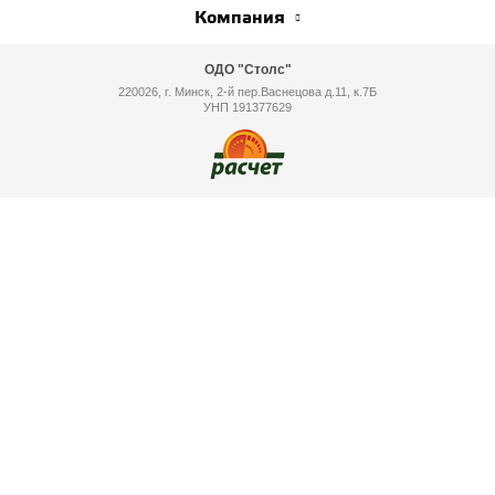
Компания
ОДО "Столс"
220026, г. Минск, 2-й пер.Васнецова д.11, к.7Б
УНП 191377629