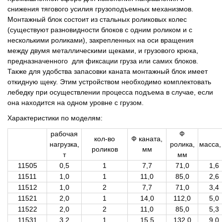
снижения тягового усилия грузоподъемных механизмов.
Монтажный блок состоит из стальных роликовых колес
(существуют разновидности блоков с одним роликом и с
несколькими роликами), закрепленных на оси вращения
между двумя металлическими щеками, и грузового крюка,
предназначенного для фиксации груза или самих блоков.
Также для удобства запасовки каната монтажный блок имеет
откидную щеку. Этим устройством необходимо комплектовать
лебедку при осуществлении процесса подъема в случае, если
она находится на одном уровне с грузом.
Характеристики по моделям:
рабочая
Ф
кол-во
Ф каната,
нагрузка,
ролика,
масса, 
роликов
мм
т
мм
11505
0,5
1
7,7
71,0
1,6
11511
1,0
1
11,0
85,0
2,6
11512
1,0
2
7,7
71,0
3,4
11521
2,0
1
14,0
112,0
5,0
11522
2,0
2
11,0
85,0
5,3
11531
3,2
1
15,5
132,0
9,0