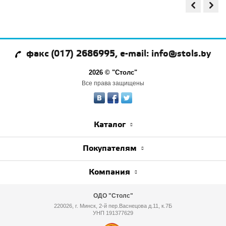
факс (017) 2686995, e-mail: info@stols.by
2026 © "Столс"
Все права защищены
Каталог
Покупателям
Компания
ОДО "Столс"
220026, г. Минск, 2-й пер.Васнецова д.11, к.7Б
УНП 191377629