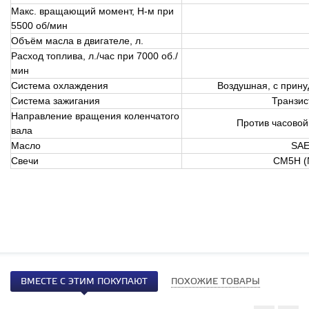
Макс. вращающий момент, Н-м при
5500 об/мин
Объём масла в двигателе, л.
Расход топлива, л./час при 7000 об./
мин
Система охлаждения
Воздушная, с прин
Система зажигания
Транзис
Направление вращения коленчатого
Против часовой
вала
Масло
SAE
Свечи
CM5H (
ВМЕСТЕ С ЭТИМ ПОКУПАЮТ
ПОХОЖИЕ ТОВАРЫ