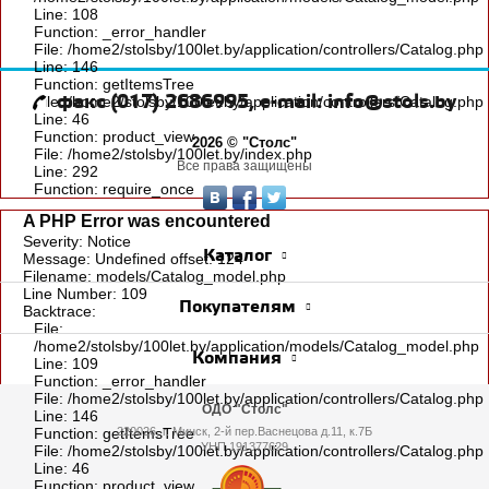
Line: 108
Function: _error_handler
File: /home2/stolsby/100let.by/application/controllers/Catalog.php
Line: 146
Function: getItemsTree
факс (017) 2686995, e-mail: info@stols.by
File: /home2/stolsby/100let.by/application/controllers/Catalog.php
Line: 46
Function: product_view
2026 © "Столс"
File: /home2/stolsby/100let.by/index.php
Все права защищены
Line: 292
Function: require_once
A PHP Error was encountered
Severity: Notice
Каталог
Message: Undefined offset: 124
Filename: models/Catalog_model.php
Line Number: 109
Покупателям
Backtrace:
File:
/home2/stolsby/100let.by/application/models/Catalog_model.php
Компания
Line: 109
Function: _error_handler
File: /home2/stolsby/100let.by/application/controllers/Catalog.php
ОДО "Столс"
Line: 146
Function: getItemsTree
220026, г. Минск, 2-й пер.Васнецова д.11, к.7Б
УНП 191377629
File: /home2/stolsby/100let.by/application/controllers/Catalog.php
Line: 46
Function: product_view