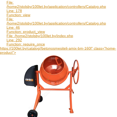
File:
/home2/stolsby/100let.by/application/controllers/Catalog.php
Line: 178
Function: view
File:
/home2/stolsby/100let.by/application/controllers/Catalog.php
Line: 46
Function: product_view
File: /home2/stolsby/100let.by/index.php
Line: 292
Function: require_once
https://100let.by/catalog//betonosmesiteli-amix-bm-160l" class="home-
product">